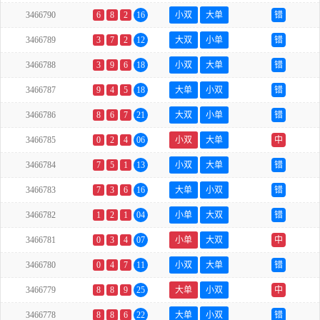
3466790
6
8
2
16
小双
大单
错
3466789
3
7
2
12
大双
小单
错
3466788
3
9
6
18
小双
大单
错
3466787
9
4
5
18
大单
小双
错
3466786
8
6
7
21
大双
小单
错
3466785
0
2
4
06
小双
大单
中
3466784
7
5
1
13
小双
大单
错
3466783
7
3
6
16
大单
小双
错
3466782
1
2
1
04
小单
大双
错
3466781
0
3
4
07
小单
大双
中
3466780
0
4
7
11
小双
大单
错
3466779
8
8
9
25
大单
小双
中
3466778
8
8
6
22
大单
小双
错