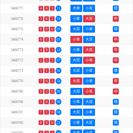
3466777
4
4
5
13
大单
小双
错
3466776
5
6
5
16
小单
大双
中
3466775
6
0
0
06
大双
小单
错
3466774
0
1
0
01
小单
大双
中
3466773
4
9
1
14
小单
大双
中
3466772
2
2
3
07
大双
小单
中
3466771
1
1
2
04
大双
小单
错
3466770
7
6
5
18
大双
小单
中
3466769
0
3
6
09
大双
小单
中
3466768
1
0
5
06
小单
大双
错
3466767
7
1
0
08
大双
小单
错
3466766
8
4
9
21
小单
大双
错