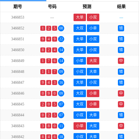
期号
号码
预测
结果
3466853
---
大单
小双
---
3466852
1
2
5
08
大双
小单
错
3466851
9
4
9
22
大单
小双
错
3466850
8
2
4
14
大单
小双
错
3466849
1
7
6
14
小单
大双
中
3466848
1
1
7
09
小双
大单
错
3466847
9
4
3
16
大单
小双
错
3466846
0
9
0
09
大双
小单
中
3466845
2
0
5
07
大双
小单
中
3466844
0
2
5
07
小双
大单
错
3466843
3
8
0
11
小单
大双
中
3466842
8
4
6
18
小双
大单
错