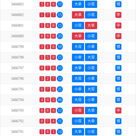
3466803
5
8
0
13
大单
小双
错
3466802
1
7
7
15
大单
小双
中
3466801
1
6
8
15
小双
大单
中
3466800
8
9
6
23
大单
小双
中
3466799
3
1
6
10
大双
小单
错
3466798
1
5
9
15
小单
大双
错
3466797
0
7
6
13
大单
小双
错
3466796
3
2
7
12
大双
小单
错
3466795
6
7
8
21
小单
大双
错
3466794
4
0
2
06
大双
小单
错
3466793
0
8
4
12
小双
大单
中
3466792
0
7
4
11
小双
大单
错
3466791
5
8
1
14
大单
小双
错