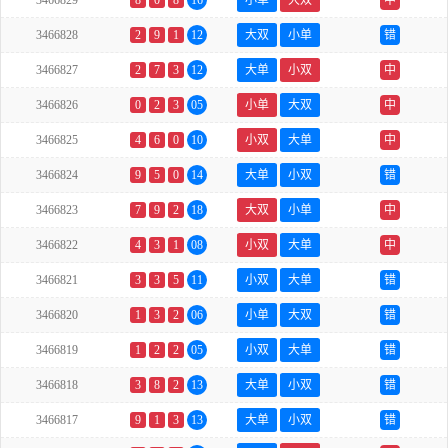
3466829
8
0
8
16
小单
大双
中
3466828
2
9
1
12
大双
小单
错
3466827
2
7
3
12
大单
小双
中
3466826
0
2
3
05
小单
大双
中
3466825
4
6
0
10
小双
大单
中
3466824
9
5
0
14
大单
小双
错
3466823
7
9
2
18
大双
小单
中
3466822
4
3
1
08
小双
大单
中
3466821
3
3
5
11
小双
大单
错
3466820
1
3
2
06
小单
大双
错
3466819
1
2
2
05
小双
大单
错
3466818
3
8
2
13
大单
小双
错
3466817
9
1
3
13
大单
小双
错