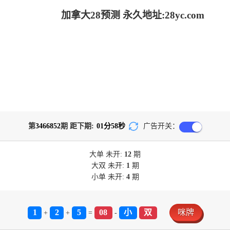
加拿大28预测 永久地址:28yc.com
第
3466852
期 距下期:
01
分
58
秒
广告开关：
大单
未开:
12
期
大双
未开:
1
期
小单
未开:
4
期
1
2
5
08
小
双
咪牌
+
+
=
-