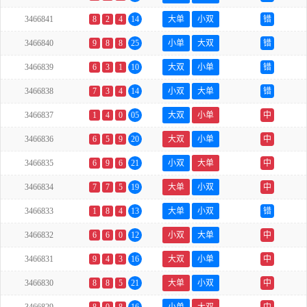
3466841
8
2
4
14
大单
小双
错
3466840
9
8
8
25
小单
大双
错
3466839
6
3
1
10
大双
小单
错
3466838
7
3
4
14
小双
大单
错
3466837
1
4
0
05
大双
小单
中
3466836
6
5
9
20
大双
小单
中
3466835
6
9
6
21
小双
大单
中
3466834
7
7
5
19
大单
小双
中
3466833
1
8
4
13
大单
小双
错
3466832
6
6
0
12
小双
大单
中
3466831
9
4
3
16
大双
小单
中
3466830
8
8
5
21
大单
小双
中