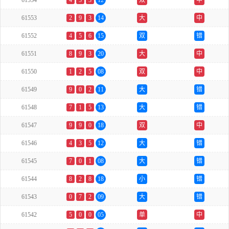
61554
4
5
3
12
双
中
61553
2
9
3
14
大
中
61552
4
5
6
15
双
错
61551
8
9
3
20
大
中
61550
1
2
5
08
双
中
61549
9
0
2
11
大
错
61548
7
1
5
13
大
错
61547
9
9
0
18
双
中
61546
4
3
5
12
大
错
61545
7
0
1
08
大
错
61544
8
2
8
18
小
错
61543
0
7
2
09
大
错
61542
5
0
0
05
单
中