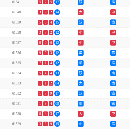
61541
5
7
5
17
双
错
61540
3
9
2
14
大
中
61539
5
6
4
15
双
错
61538
3
7
2
12
小
中
61537
0
6
6
12
小
中
61536
9
0
3
12
单
错
61535
7
1
4
12
单
错
61534
5
4
4
13
双
错
61533
1
1
2
04
大
错
61532
1
7
9
17
双
错
61531
1
3
4
08
单
错
61530
8
4
5
17
大
中
61529
3
3
9
15
小
错