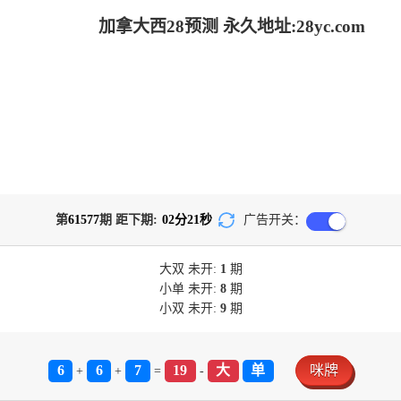
加拿大西28预测 永久地址:28yc.com
第
61577
期 距下期:
02
分
21
秒
广告开关：
大双
未开:
1
期
小单
未开:
8
期
小双
未开:
9
期
6
6
7
19
大
单
咪牌
+
+
=
-