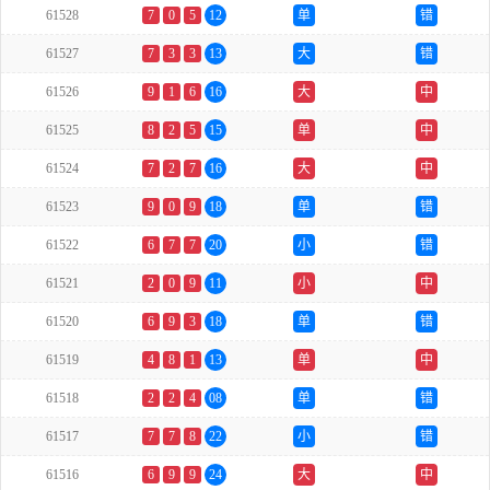
61528
7
0
5
12
单
错
61527
7
3
3
13
大
错
61526
9
1
6
16
大
中
61525
8
2
5
15
单
中
61524
7
2
7
16
大
中
61523
9
0
9
18
单
错
61522
6
7
7
20
小
错
61521
2
0
9
11
小
中
61520
6
9
3
18
单
错
61519
4
8
1
13
单
中
61518
2
2
4
08
单
错
61517
7
7
8
22
小
错
61516
6
9
9
24
大
中