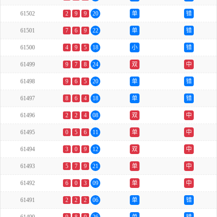
61502
2
9
9
20
单
错
61501
7
6
9
22
单
错
61500
4
9
5
18
小
错
61499
9
7
8
24
双
中
61498
9
6
5
20
单
错
61497
8
6
4
18
单
错
61496
2
2
4
08
双
中
61495
0
5
6
11
单
中
61494
3
0
9
12
双
中
61493
5
7
9
21
单
中
61492
6
0
3
09
单
中
61491
2
2
2
06
单
错