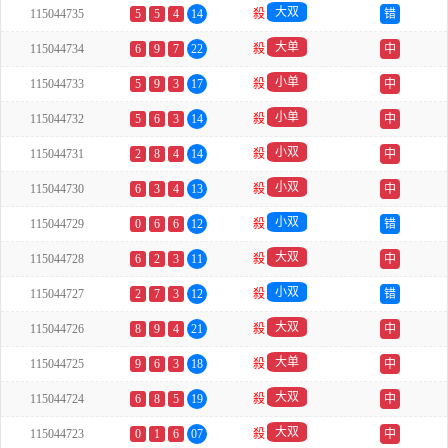
大双
115044735
5
5
4
14
殺
错
大单
115044734
6
9
7
22
殺
中
小单
115044733
5
9
3
17
殺
中
小单
115044732
5
6
3
14
殺
中
小双
115044731
2
8
4
14
殺
中
小双
115044730
6
3
4
13
殺
中
小双
115044729
0
6
6
12
殺
错
大双
115044728
6
2
3
11
殺
中
小双
115044727
2
7
3
12
殺
错
大双
115044726
8
9
4
21
殺
中
大单
115044725
9
6
3
18
殺
中
大双
115044724
6
8
5
19
殺
中
大双
115044723
0
1
6
07
殺
中