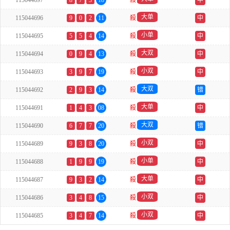
115044697
8
7
3
18
殺
中
大单
115044696
9
0
2
11
殺
中
小单
115044695
5
5
4
14
殺
中
大双
115044694
0
9
4
13
殺
中
小双
115044693
3
9
7
19
殺
中
大双
115044692
2
9
3
14
殺
错
大单
115044691
1
4
3
08
殺
中
大双
115044690
6
7
7
20
殺
错
小双
115044689
9
3
8
20
殺
中
小单
115044688
1
9
9
19
殺
中
大单
115044687
9
3
2
14
殺
中
小双
115044686
3
4
8
15
殺
中
小双
115044685
3
4
7
14
殺
中