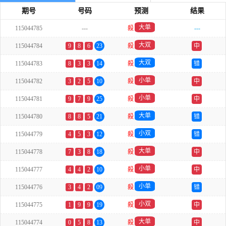
期号
号码
预测
结果
大单
115044785
---
殺
---
大双
115044784
9
8
6
23
殺
中
大双
115044783
8
3
3
14
殺
错
小单
115044782
3
2
5
10
殺
中
小单
115044781
9
7
9
25
殺
中
大单
115044780
8
8
5
21
殺
错
小双
115044779
4
5
3
12
殺
错
大单
115044778
7
3
8
18
殺
中
小单
115044777
4
4
2
10
殺
中
小单
115044776
3
4
2
09
殺
错
小双
115044775
1
9
9
19
殺
中
大单
115044774
0
5
8
13
殺
中