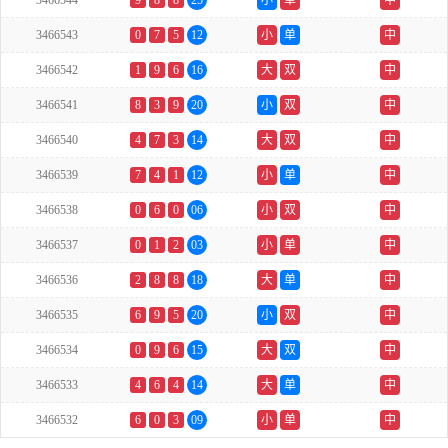
3466544
9
8
8
25
小
单
中
3466543
0
7
5
12
小
单
中
3466542
1
9
6
16
大
双
中
3466541
8
3
9
20
小
双
中
3466540
4
7
3
14
大
双
中
3466539
7
4
1
12
小
单
中
3466538
0
6
0
06
小
双
中
3466537
0
1
2
03
小
单
中
3466536
2
8
8
18
大
单
中
3466535
6
9
5
20
小
双
中
3466534
0
9
6
15
大
双
中
3466533
4
6
4
14
大
单
中
3466532
6
0
3
09
小
单
中