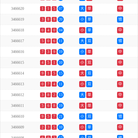
3466620
1
1
5
07
大
单
中
3466619
3
8
9
20
小
单
错
3466618
0
4
0
04
小
单
中
3466617
5
0
6
11
大
双
错
3466616
7
3
9
19
小
单
中
3466615
4
5
1
10
小
双
中
3466614
9
1
5
15
大
双
中
3466613
0
7
4
11
小
双
中
3466612
3
8
2
13
大
单
中
3466611
5
6
8
19
大
单
中
3466610
9
5
7
21
小
双
错
3466609
2
3
5
10
小
单
中