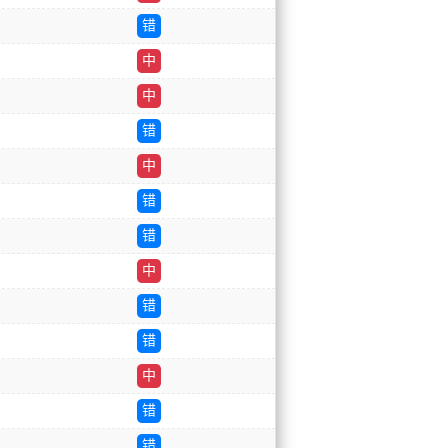
错
中
中
错
中
错
错
中
错
错
中
错
错