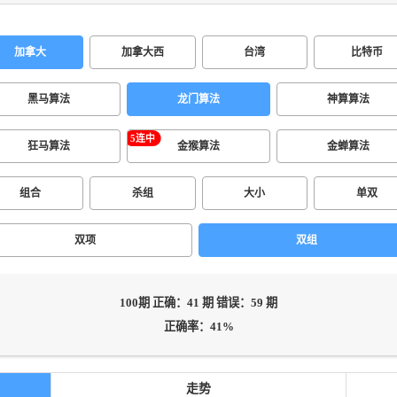
加拿大
加拿大西
台湾
比特币
黑马算法
龙门算法
神算算法
狂马算法
金猴算法
金蝉算法
组合
杀组
大小
单双
双项
双组
100期 正确：41 期 错误：59 期
正确率：41%
走势