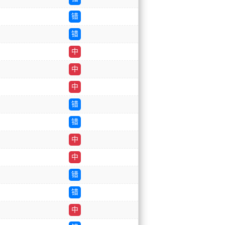
错
错
中
中
中
错
错
中
中
错
错
中