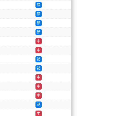
错
错
错
错
中
中
错
错
中
中
中
错
中