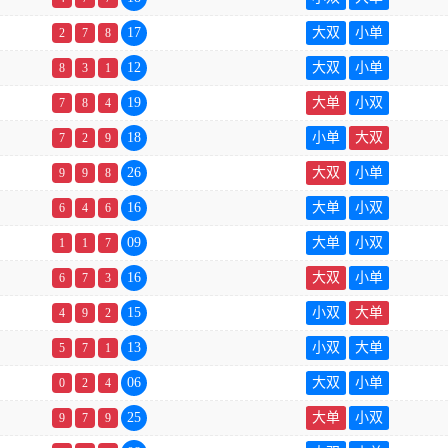
17
大双
小单
2
7
8
12
大双
小单
8
3
1
19
大单
小双
7
8
4
18
小单
大双
7
2
9
26
大双
小单
9
9
8
16
大单
小双
6
4
6
09
大单
小双
1
1
7
16
大双
小单
6
7
3
15
小双
大单
4
9
2
13
小双
大单
5
7
1
06
大双
小单
0
2
4
25
大单
小双
9
7
9