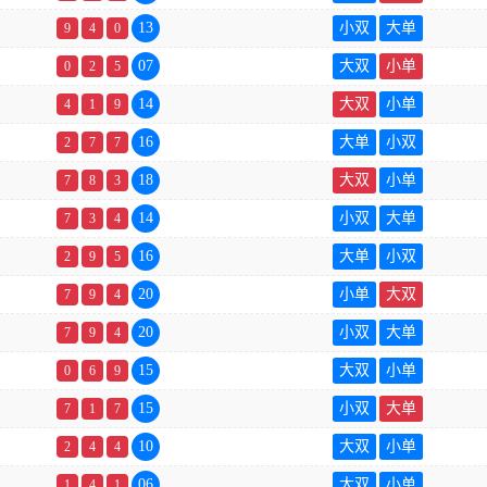
13
小双
大单
9
4
0
07
大双
小单
0
2
5
14
大双
小单
4
1
9
16
大单
小双
2
7
7
18
大双
小单
7
8
3
14
小双
大单
7
3
4
16
大单
小双
2
9
5
20
小单
大双
7
9
4
20
小双
大单
7
9
4
15
大双
小单
0
6
9
15
小双
大单
7
1
7
10
大双
小单
2
4
4
06
大双
小单
1
4
1