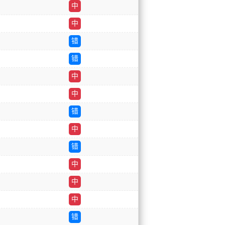
中
中
错
错
中
中
错
中
错
中
中
中
错