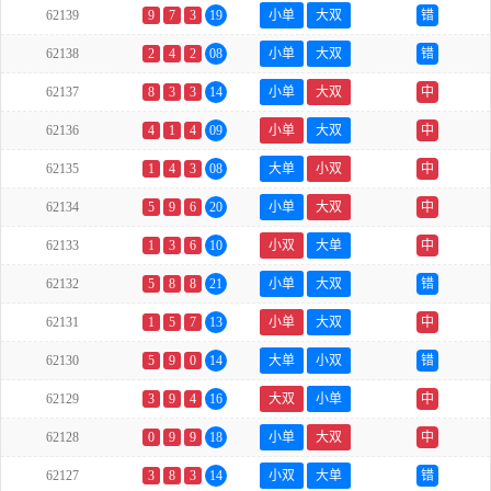
62139
9
7
3
19
小单
大双
错
62138
2
4
2
08
小单
大双
错
62137
8
3
3
14
小单
大双
中
62136
4
1
4
09
小单
大双
中
62135
1
4
3
08
大单
小双
中
62134
5
9
6
20
小单
大双
中
62133
1
3
6
10
小双
大单
中
62132
5
8
8
21
小单
大双
错
62131
1
5
7
13
小单
大双
中
62130
5
9
0
14
大单
小双
错
62129
3
9
4
16
大双
小单
中
62128
0
9
9
18
小单
大双
中
62127
3
8
3
14
小双
大单
错