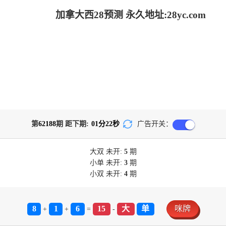
加拿大西28预测 永久地址:28yc.com
第
62188
期 距下期:
01
分
22
秒
广告开关：
大双
未开:
5
期
小单
未开:
3
期
小双
未开:
4
期
8
1
6
15
大
单
咪牌
+
+
=
-