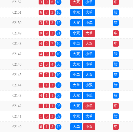
62152
3
9
6
18
大双
小单
中
62151
6
7
3
16
小双
大单
错
62150
3
6
3
12
大双
小单
错
62149
9
9
3
21
小双
大单
中
62148
4
5
7
16
小单
大双
中
62147
4
3
3
10
大双
小单
错
62146
2
0
4
06
大双
小单
错
62145
7
2
1
10
小单
大双
错
62144
1
1
3
05
大单
小双
错
62143
4
1
1
06
大双
小单
错
62142
1
1
1
03
大双
小单
中
62141
1
5
3
09
小双
大单
错
62140
6
1
5
12
大单
小双
中