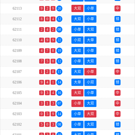
62113
9
2
9
20
大双
小单
中
62112
8
0
4
12
大双
小单
错
62111
2
4
2
08
小单
大双
错
62110
4
9
9
22
小双
大单
错
62109
4
7
8
19
大双
小单
错
62108
7
5
0
12
小单
大双
错
62107
1
2
8
11
大双
小单
中
62106
9
4
1
14
大单
小双
错
62105
9
3
4
16
大双
小单
中
62104
3
1
3
07
小单
大双
中
62103
0
5
9
14
小单
大双
中
62102
5
0
3
08
小单
大双
错