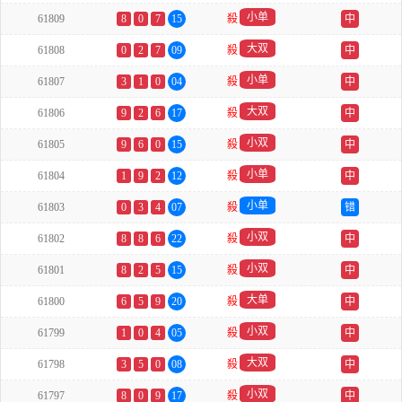
小单
61809
8
0
7
15
殺
中
大双
61808
0
2
7
09
殺
中
小单
61807
3
1
0
04
殺
中
大双
61806
9
2
6
17
殺
中
小双
61805
9
6
0
15
殺
中
小单
61804
1
9
2
12
殺
中
小单
61803
0
3
4
07
殺
错
小双
61802
8
8
6
22
殺
中
小双
61801
8
2
5
15
殺
中
大单
61800
6
5
9
20
殺
中
小双
61799
1
0
4
05
殺
中
大双
61798
3
5
0
08
殺
中
小双
61797
8
0
9
17
殺
中