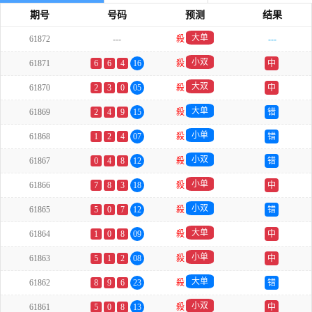
期号
号码
预测
结果
大单
61872
---
殺
---
小双
61871
6
6
4
16
殺
中
大双
61870
2
3
0
05
殺
中
大单
61869
2
4
9
15
殺
错
小单
61868
1
2
4
07
殺
错
小双
61867
0
4
8
12
殺
错
小单
61866
7
8
3
18
殺
中
小双
61865
5
0
7
12
殺
错
大单
61864
1
0
8
09
殺
中
小单
61863
5
1
2
08
殺
中
大单
61862
8
9
6
23
殺
错
小双
61861
5
0
8
13
殺
中