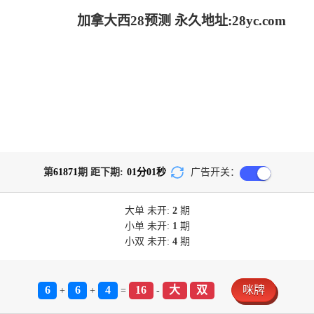
加拿大西28预测 永久地址:28yc.com
第
61871
期 距下期:
01
分
01
秒
广告开关：
大单
未开:
2
期
小单
未开:
1
期
小双
未开:
4
期
6
6
4
16
大
双
咪牌
+
+
=
-