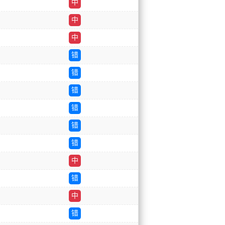
中
中
中
错
错
错
错
错
错
中
错
中
错