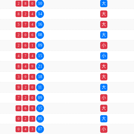
10
大
2
8
0
14
大
8
2
4
16
大
5
7
4
08
大
2
0
6
09
小
2
6
1
15
小
4
7
4
21
大
8
4
9
18
大
3
9
6
11
大
9
2
0
09
小
7
2
0
15
大
0
6
9
05
大
0
2
3
07
小
0
4
3