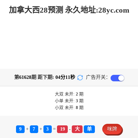
加拿大西28预测 永久地址:28yc.com
第
61628
期 距下期:
04
分
10
秒
广告开关：
大双
未开:
2
期
小单
未开:
3
期
小双
未开:
8
期
9
+
7
+
3
=
19
-
大
单
咪牌