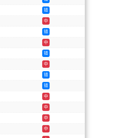
错
中
错
中
错
中
错
错
中
中
中
中