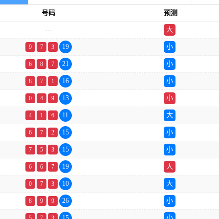
号码
预测
---
大
单
19
小
9
7
3
21
小
6
8
7
16
小
8
7
1
13
小
0
4
9
11
大
4
1
6
15
小
6
7
2
15
小
7
5
3
19
大
6
6
7
10
大
0
7
3
26
小
8
9
9
15
小
5
7
3