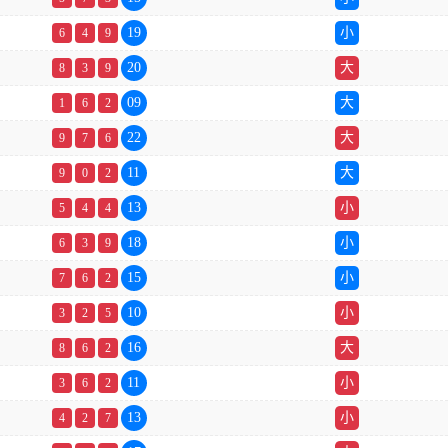
19
小
6
4
9
20
大
8
3
9
09
大
1
6
2
22
大
9
7
6
11
大
9
0
2
13
小
5
4
4
18
小
6
3
9
15
小
7
6
2
10
小
3
2
5
16
大
8
6
2
11
小
3
6
2
13
小
4
2
7