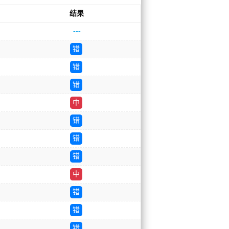
结果
---
错
错
错
中
错
错
错
中
错
错
错