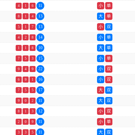
11
小
单
4
1
6
13
大
单
8
1
4
13
小
双
5
1
7
14
小
单
4
2
8
10
大
单
1
1
8
15
小
单
7
5
3
22
小
双
9
4
9
16
小
双
6
9
1
17
大
双
7
5
5
11
大
双
9
0
2
12
小
双
8
1
3
11
小
单
2
0
9
11
大
双
3
3
5