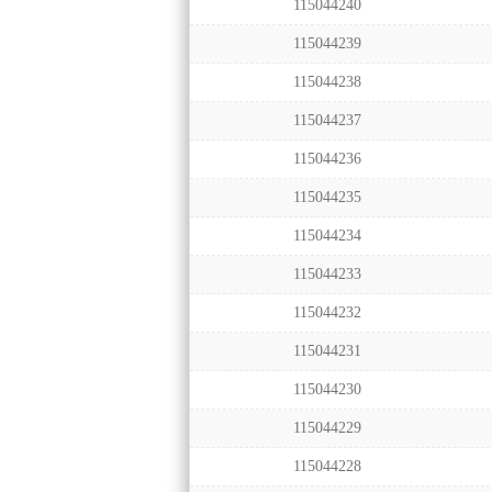
115044240
115044239
115044238
115044237
115044236
115044235
115044234
115044233
115044232
115044231
115044230
115044229
115044228