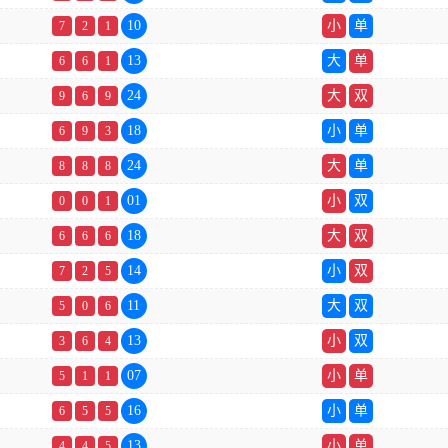
10
小
单
7
2
1
13
大
单
6
6
1
24
大
双
9
6
9
18
小
单
6
9
3
24
大
单
8
8
8
01
小
双
0
0
1
18
大
双
6
6
6
14
小
双
7
2
5
11
大
双
5
0
6
13
小
双
3
6
4
07
小
单
5
1
1
16
小
单
6
5
5
13
小
单
4
4
5