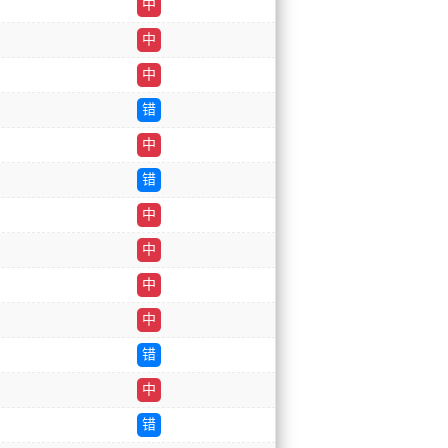
中
中
中
错
中
错
中
中
中
中
错
中
错