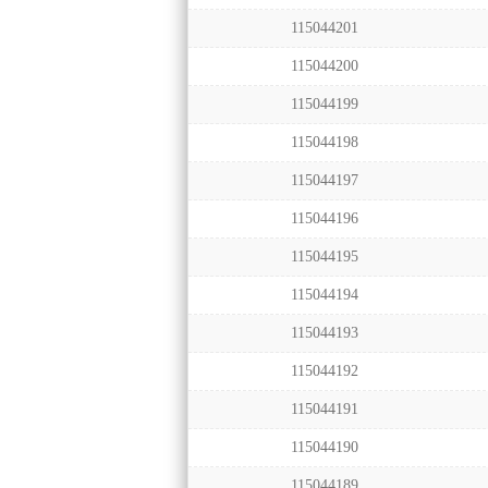
115044201
115044200
115044199
115044198
115044197
115044196
115044195
115044194
115044193
115044192
115044191
115044190
115044189