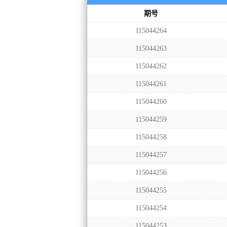
期号
115044264
115044263
115044262
115044261
115044260
115044259
115044258
115044257
115044256
115044255
115044254
115044253