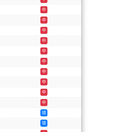
中
中
中
中
中
中
中
中
中
中
错
错