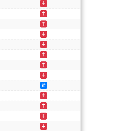
中
中
中
中
中
中
中
中
错
中
中
中
中