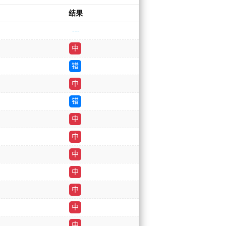
结果
---
中
错
中
错
中
中
中
中
中
中
中