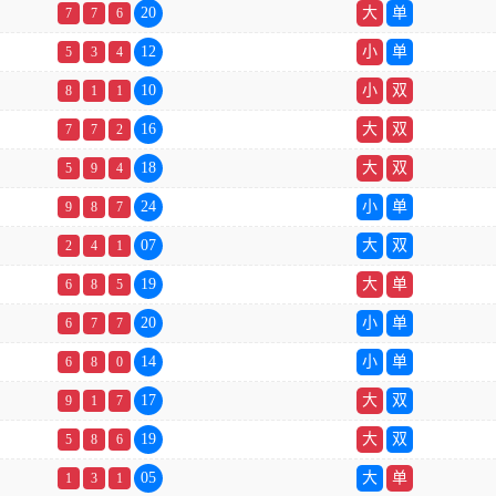
20
大
单
7
7
6
12
小
单
5
3
4
10
小
双
8
1
1
16
大
双
7
7
2
18
大
双
5
9
4
24
小
单
9
8
7
07
大
双
2
4
1
19
大
单
6
8
5
20
小
单
6
7
7
14
小
单
6
8
0
17
大
双
9
1
7
19
大
双
5
8
6
05
大
单
1
3
1