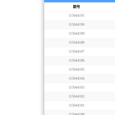
期号
115044191
115044190
115044189
115044188
115044187
115044186
115044185
115044184
115044183
115044182
115044181
115044180