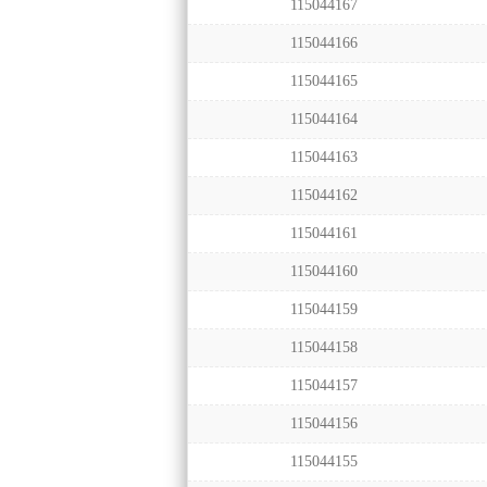
115044167
115044166
115044165
115044164
115044163
115044162
115044161
115044160
115044159
115044158
115044157
115044156
115044155