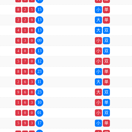
15
小
单
8
2
5
13
大
单
2
2
9
13
大
双
4
1
8
09
小
双
6
3
0
13
小
双
4
8
1
12
小
双
5
7
0
23
小
单
8
9
6
11
大
单
2
6
3
23
大
双
9
6
8
10
小
单
1
6
3
01
小
双
1
0
0
17
小
单
5
9
3