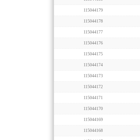
115044179
115044178
115044177
115044176
115044175
115044174
115044173
115044172
115044171
115044170
115044169
115044168