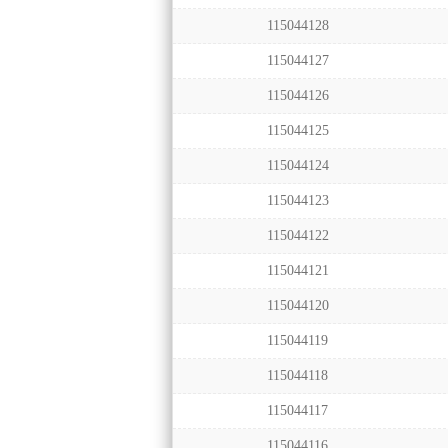
115044128
115044127
115044126
115044125
115044124
115044123
115044122
115044121
115044120
115044119
115044118
115044117
115044116