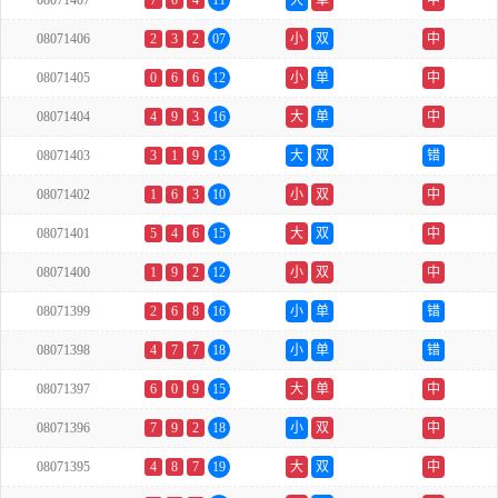
08071407
7
0
4
11
大
单
中
08071406
2
3
2
07
小
双
中
08071405
0
6
6
12
小
单
中
08071404
4
9
3
16
大
单
中
08071403
3
1
9
13
大
双
错
08071402
1
6
3
10
小
双
中
08071401
5
4
6
15
大
双
中
08071400
1
9
2
12
小
双
中
08071399
2
6
8
16
小
单
错
08071398
4
7
7
18
小
单
错
08071397
6
0
9
15
大
单
中
08071396
7
9
2
18
小
双
中
08071395
4
8
7
19
大
双
中