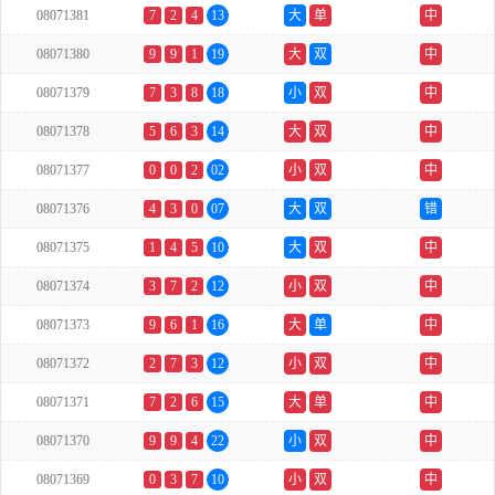
08071381
7
2
4
13
大
单
中
08071380
9
9
1
19
大
双
中
08071379
7
3
8
18
小
双
中
08071378
5
6
3
14
大
双
中
08071377
0
0
2
02
小
双
中
08071376
4
3
0
07
大
双
错
08071375
1
4
5
10
大
双
中
08071374
3
7
2
12
小
双
中
08071373
9
6
1
16
大
单
中
08071372
2
7
3
12
小
双
中
08071371
7
2
6
15
大
单
中
08071370
9
9
4
22
小
双
中
08071369
0
3
7
10
小
双
中