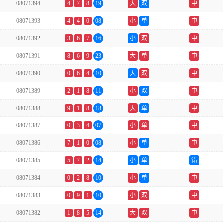
08071394
4
7
8
19
大
双
中
08071393
4
4
0
08
小
单
中
08071392
3
6
7
16
小
双
中
08071391
8
6
9
23
大
单
中
08071390
0
6
4
10
大
双
中
08071389
2
1
8
11
小
双
中
08071388
9
1
8
18
大
单
中
08071387
0
3
4
07
小
单
中
08071386
7
1
0
08
小
单
中
08071385
5
7
2
14
小
单
错
08071384
0
2
8
10
小
单
中
08071383
0
9
1
10
小
双
中
08071382
1
8
5
14
大
双
中