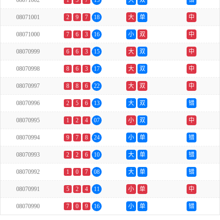
08071002
1
5
7
13
大
双
错
08071001
2
9
7
18
大
单
中
08071000
7
6
3
16
小
双
中
08070999
6
6
3
15
大
双
中
08070998
8
6
3
17
大
双
中
08070997
8
8
6
22
大
双
中
08070996
2
5
6
13
大
双
错
08070995
1
2
4
07
小
双
中
08070994
9
7
8
24
小
单
错
08070993
2
2
6
10
大
单
错
08070992
1
0
7
08
大
单
错
08070991
5
2
4
11
小
单
中
08070990
7
0
9
16
小
单
错