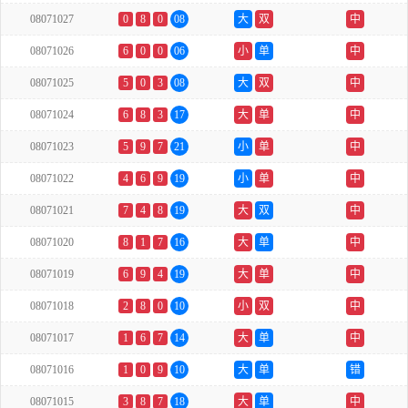
08071027
0
8
0
08
大
双
中
08071026
6
0
0
06
小
单
中
08071025
5
0
3
08
大
双
中
08071024
6
8
3
17
大
单
中
08071023
5
9
7
21
小
单
中
08071022
4
6
9
19
小
单
中
08071021
7
4
8
19
大
双
中
08071020
8
1
7
16
大
单
中
08071019
6
9
4
19
大
单
中
08071018
2
8
0
10
小
双
中
08071017
1
6
7
14
大
单
中
08071016
1
0
9
10
大
单
错
08071015
3
8
7
18
大
单
中