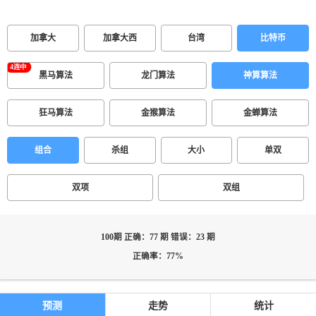
加拿大
加拿大西
台湾
比特币
黑马算法
龙门算法
神算算法
狂马算法
金猴算法
金蝉算法
组合
杀组
大小
单双
双项
双组
100期 正确：77 期 错误：23 期
正确率：77%
预测
走势
统计