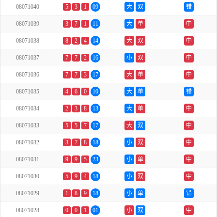
08071040
5
3
1
09
大
双
错
08071039
3
7
1
11
大
单
中
08071038
8
2
4
14
大
双
中
08071037
7
7
2
16
小
双
中
08071036
7
7
3
17
大
单
中
08071035
4
6
0
10
大
单
错
08071034
2
3
8
13
大
单
中
08071033
5
5
7
17
大
双
中
08071032
3
7
8
18
小
双
中
08071031
9
9
5
23
小
单
中
08071030
5
9
4
18
小
双
中
08071029
1
8
9
18
小
单
错
08071028
0
0
1
01
小
双
中