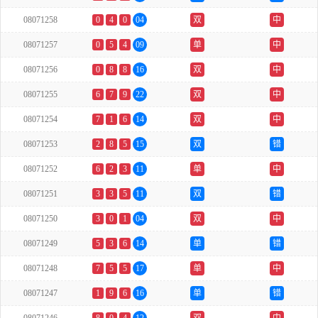
08071258
0
4
0
04
双
中
08071257
0
5
4
09
单
中
08071256
0
8
8
16
双
中
08071255
6
7
9
22
双
中
08071254
7
1
6
14
双
中
08071253
2
8
5
15
双
错
08071252
6
2
3
11
单
中
08071251
3
3
5
11
双
错
08071250
3
0
1
04
双
中
08071249
5
3
6
14
单
错
08071248
7
5
5
17
单
中
08071247
1
9
6
16
单
错