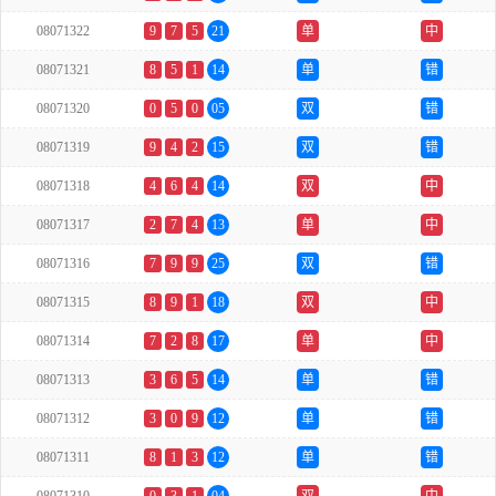
08071322
9
7
5
21
单
中
08071321
8
5
1
14
单
错
08071320
0
5
0
05
双
错
08071319
9
4
2
15
双
错
08071318
4
6
4
14
双
中
08071317
2
7
4
13
单
中
08071316
7
9
9
25
双
错
08071315
8
9
1
18
双
中
08071314
7
2
8
17
单
中
08071313
3
6
5
14
单
错
08071312
3
0
9
12
单
错
08071311
8
1
3
12
单
错