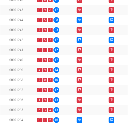
08071246
8
0
4
12
双
中
08071245
0
9
8
17
单
中
08071244
0
5
3
08
单
错
08071243
7
9
7
23
单
中
08071242
9
5
3
17
双
错
08071241
8
1
3
12
双
中
08071240
8
9
0
17
单
中
08071239
4
9
1
14
双
中
08071238
7
0
3
10
双
中
08071237
0
9
3
12
双
中
08071236
1
9
3
13
单
中
08071235
6
3
4
13
单
中
08071234
9
1
6
16
单
错