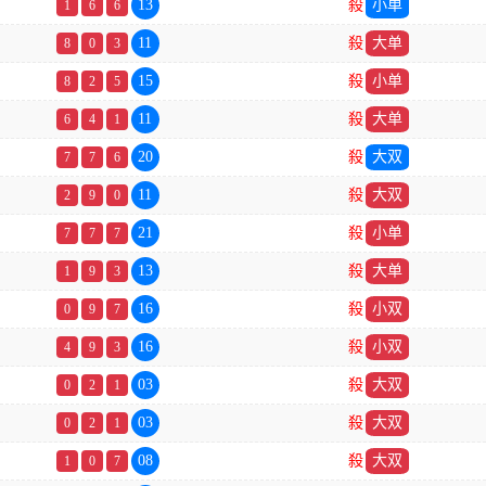
13
殺
小单
1
6
6
11
殺
大单
8
0
3
15
殺
小单
8
2
5
11
殺
大单
6
4
1
20
殺
大双
7
7
6
11
殺
大双
2
9
0
21
殺
小单
7
7
7
13
殺
大单
1
9
3
16
殺
小双
0
9
7
16
殺
小双
4
9
3
03
殺
大双
0
2
1
03
殺
大双
0
2
1
08
殺
大双
1
0
7