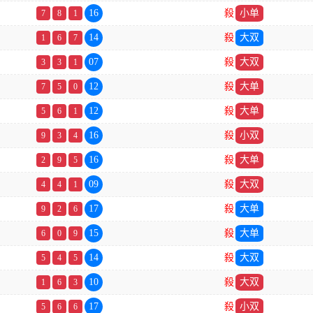
16
殺
小单
7
8
1
14
殺
大双
1
6
7
07
殺
大双
3
3
1
12
殺
大单
7
5
0
12
殺
大单
5
6
1
16
殺
小双
9
3
4
16
殺
大单
2
9
5
09
殺
大双
4
4
1
17
殺
大单
9
2
6
15
殺
大单
6
0
9
14
殺
大双
5
4
5
10
殺
大双
1
6
3
17
殺
小双
5
6
6