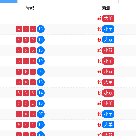
号码
预测
---
殺
大单
13
殺
小单
4
2
7
18
殺
大双
4
5
9
15
殺
小双
4
5
6
19
殺
小单
3
7
9
03
殺
小双
1
0
2
13
殺
大单
3
8
2
14
殺
小双
5
3
6
16
殺
小单
7
7
2
07
殺
小单
1
0
6
15
殺
大单
9
4
2
15
殺
大双
4
7
4