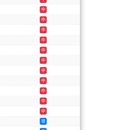
中
中
中
中
中
中
中
中
中
中
中
错