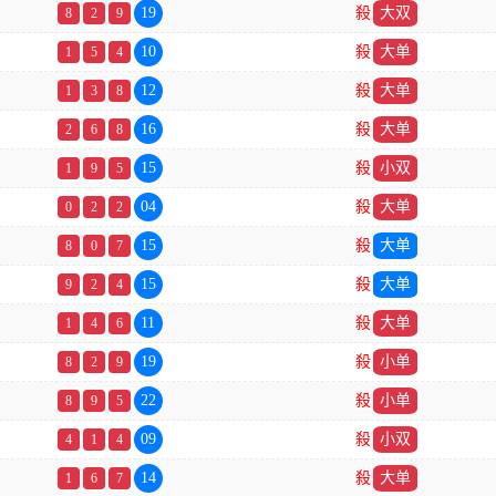
19
殺
大双
8
2
9
10
殺
大单
1
5
4
12
殺
大单
1
3
8
16
殺
大单
2
6
8
15
殺
小双
1
9
5
04
殺
大单
0
2
2
15
殺
大单
8
0
7
15
殺
大单
9
2
4
11
殺
大单
1
4
6
19
殺
小单
8
2
9
22
殺
小单
8
9
5
09
殺
小双
4
1
4
14
殺
大单
1
6
7