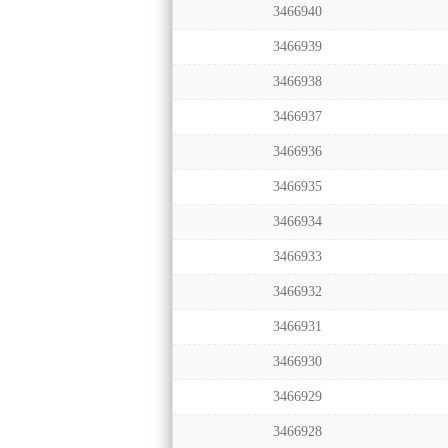
3466940
3466939
3466938
3466937
3466936
3466935
3466934
3466933
3466932
3466931
3466930
3466929
3466928