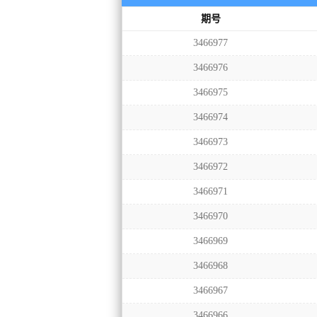
期号
3466977
3466976
3466975
3466974
3466973
3466972
3466971
3466970
3466969
3466968
3466967
3466966