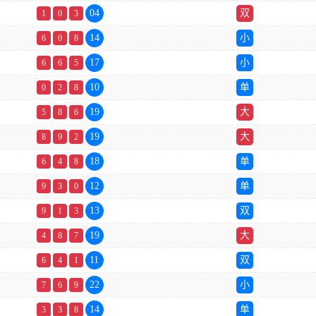
04
双
1
0
3
14
小
6
0
8
17
小
6
6
5
10
单
0
2
8
19
大
5
8
6
19
大
8
9
2
18
单
6
4
8
12
单
9
3
0
13
双
9
1
3
19
大
4
8
7
11
双
6
4
1
22
小
7
6
9
14
单
3
3
8