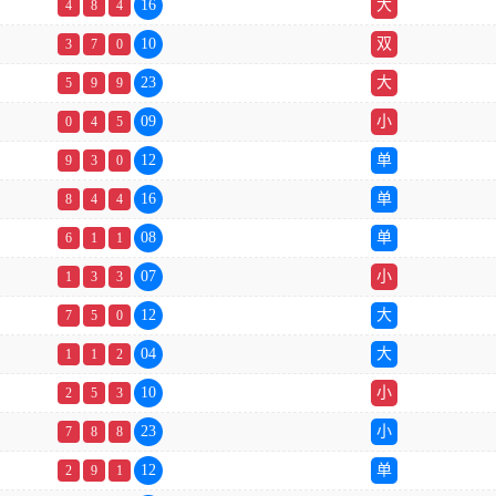
16
大
4
8
4
10
双
3
7
0
23
大
5
9
9
09
小
0
4
5
12
单
9
3
0
16
单
8
4
4
08
单
6
1
1
07
小
1
3
3
12
大
7
5
0
04
大
1
1
2
10
小
2
5
3
23
小
7
8
8
12
单
2
9
1