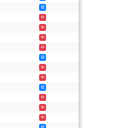
错
中
中
中
中
错
中
中
错
中
中
中
错