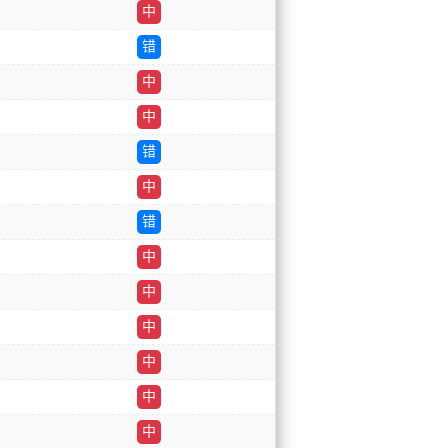
中
错
中
中
错
中
错
中
中
中
中
中
中