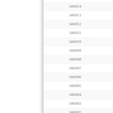
3466914
3466913
3466912
3466911
3466910
3466909
3466908
3466907
3466906
3466905
3466904
3466903
3466902