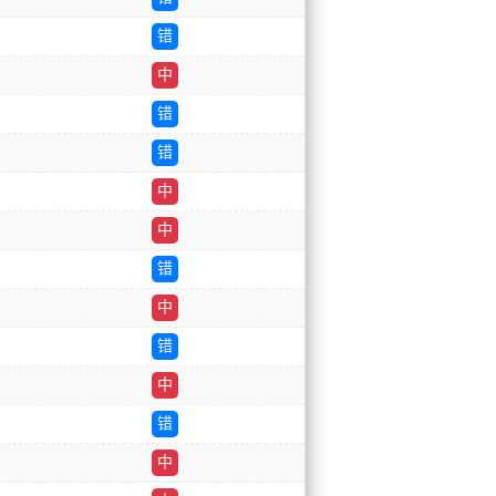
错
中
错
错
中
中
错
中
错
中
错
中