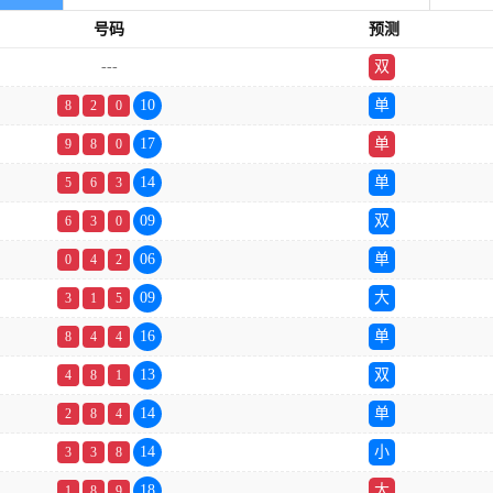
号码
预测
---
双
10
单
8
2
0
17
单
9
8
0
14
单
5
6
3
09
双
6
3
0
06
单
0
4
2
09
大
3
1
5
16
单
8
4
4
13
双
4
8
1
14
单
2
8
4
14
小
3
3
8
18
大
1
8
9