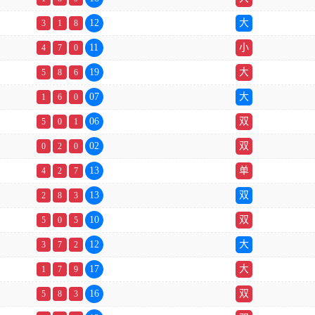
12
大
3
1
8
11
小
4
7
0
19
大
5
8
6
07
大
1
6
0
06
双
5
0
1
02
双
0
2
0
13
单
4
2
7
13
双
2
8
3
10
双
5
0
5
12
大
3
7
2
17
大
1
7
9
16
双
5
8
3