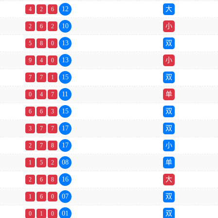
12
大
4
2
6
10
小
2
6
2
13
双
5
8
0
13
小
9
4
0
15
双
7
7
1
11
单
0
4
7
15
双
6
6
3
17
双
3
7
7
17
小
2
7
8
08
单
1
5
2
16
大
2
6
8
07
双
1
6
0
01
双
0
1
0