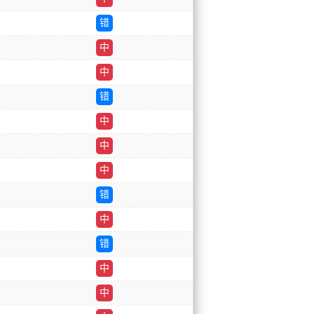
错
中
中
错
中
中
中
错
中
错
中
中