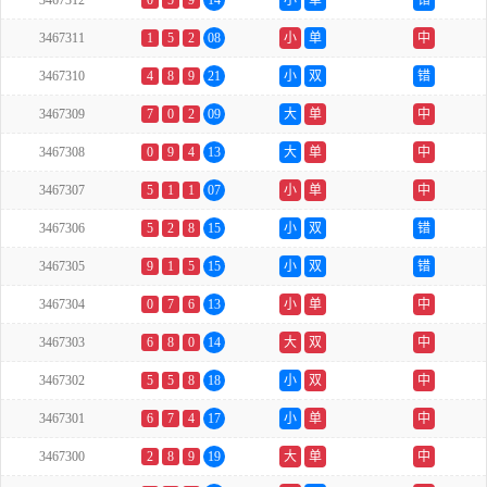
3467312
0
5
9
14
小
单
错
3467311
1
5
2
08
小
单
中
3467310
4
8
9
21
小
双
错
3467309
7
0
2
09
大
单
中
3467308
0
9
4
13
大
单
中
3467307
5
1
1
07
小
单
中
3467306
5
2
8
15
小
双
错
3467305
9
1
5
15
小
双
错
3467304
0
7
6
13
小
单
中
3467303
6
8
0
14
大
双
中
3467302
5
5
8
18
小
双
中
3467301
6
7
4
17
小
单
中
3467300
2
8
9
19
大
单
中