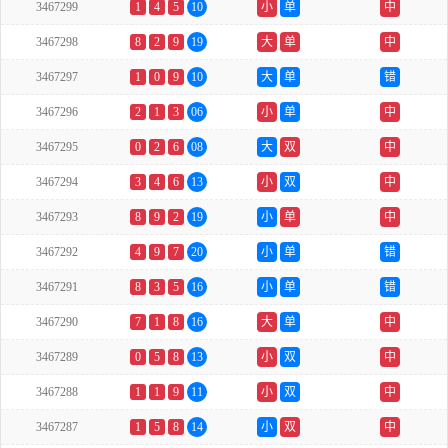
3467299
1
4
5
10
小
单
中
3467298
8
2
9
19
大
单
中
3467297
1
0
9
10
大
单
错
3467296
2
1
3
06
小
单
中
3467295
0
2
6
08
大
双
中
3467294
3
4
6
13
小
双
中
3467293
8
9
2
19
小
单
中
3467292
4
9
7
20
小
单
错
3467291
8
3
5
16
小
单
错
3467290
7
1
8
16
大
单
中
3467289
0
5
8
13
小
双
中
3467288
1
1
9
11
小
双
中
3467287
1
5
8
14
小
双
中