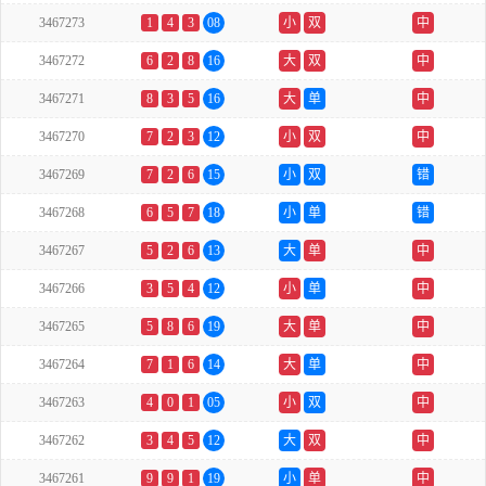
3467273
1
4
3
08
小
双
中
3467272
6
2
8
16
大
双
中
3467271
8
3
5
16
大
单
中
3467270
7
2
3
12
小
双
中
3467269
7
2
6
15
小
双
错
3467268
6
5
7
18
小
单
错
3467267
5
2
6
13
大
单
中
3467266
3
5
4
12
小
单
中
3467265
5
8
6
19
大
单
中
3467264
7
1
6
14
大
单
中
3467263
4
0
1
05
小
双
中
3467262
3
4
5
12
大
双
中
3467261
9
9
1
19
小
单
中