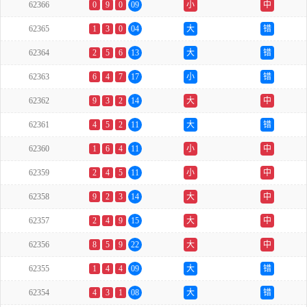
62366
0
9
0
09
小
中
62365
1
3
0
04
大
错
62364
2
5
6
13
大
错
62363
6
4
7
17
小
错
62362
9
3
2
14
大
中
62361
4
5
2
11
大
错
62360
1
6
4
11
小
中
62359
2
4
5
11
小
中
62358
9
2
3
14
大
中
62357
2
4
9
15
大
中
62356
8
5
9
22
大
中
62355
1
4
4
09
大
错
62354
4
3
1
08
大
错