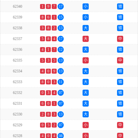
62340
1
9
7
17
小
错
62339
8
6
1
15
小
错
62338
3
8
2
13
大
错
62337
5
8
4
17
大
中
62336
4
1
7
12
大
错
62335
5
3
5
13
小
中
62334
4
0
9
13
大
错
62333
8
0
3
11
大
错
62332
0
3
4
07
大
错
62331
6
0
1
07
大
错
62330
2
8
3
13
大
错
62329
0
5
2
07
小
中
62328
4
0
4
08
小
中