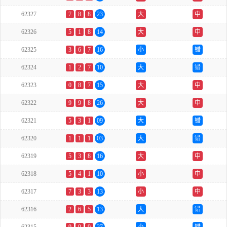
62327
7
8
8
23
大
中
62326
5
1
8
14
大
中
62325
3
6
7
16
小
错
62324
1
2
7
10
大
错
62323
0
8
7
15
大
中
62322
9
9
8
26
大
中
62321
5
3
1
09
大
错
62320
1
1
1
03
大
错
62319
5
3
8
16
大
中
62318
5
4
1
10
小
中
62317
7
3
3
13
小
中
62316
2
6
5
13
大
错