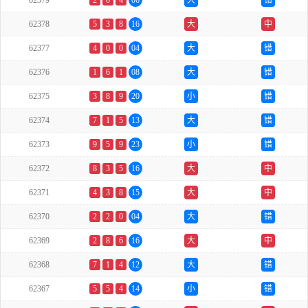
62379
2
0
4
06
大
错
62378
5
3
8
16
大
中
62377
4
0
0
04
大
错
62376
1
6
1
08
大
错
62375
3
8
9
20
小
错
62374
7
1
5
13
大
错
62373
9
5
9
23
小
错
62372
8
3
5
16
大
中
62371
4
3
8
15
大
中
62370
2
2
0
04
大
错
62369
2
8
6
16
大
中
62368
7
1
4
12
大
错
62367
5
5
4
14
小
错