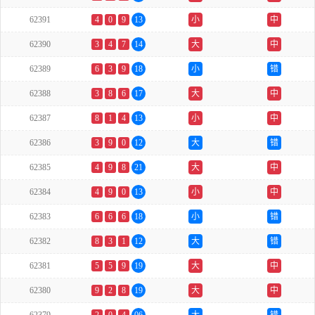
62391
4
0
9
13
小
中
62390
3
4
7
14
大
中
62389
6
3
9
18
小
错
62388
3
8
6
17
大
中
62387
8
1
4
13
小
中
62386
3
9
0
12
大
错
62385
4
9
8
21
大
中
62384
4
9
0
13
小
中
62383
6
6
6
18
小
错
62382
8
3
1
12
大
错
62381
5
5
9
19
大
中
62380
9
2
8
19
大
中