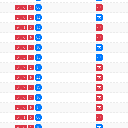
06
小
5
0
1
12
大
2
8
2
13
小
9
1
3
03
小
3
0
0
10
大
6
0
4
15
小
6
5
4
17
大
8
7
2
22
大
6
7
9
19
大
8
7
4
16
大
3
6
7
17
大
2
6
9
06
小
0
1
5
10
大
9
0
1