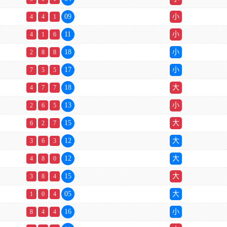
09
小
4
4
1
11
小
4
1
6
18
小
2
8
8
17
小
7
5
5
18
大
4
7
7
13
小
2
6
5
15
大
6
2
7
12
大
3
6
3
12
大
4
8
0
15
大
3
8
4
05
大
1
0
4
16
小
8
4
4