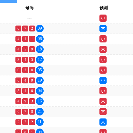
号码
预测
---
小
单
09
大
0
7
2
06
小
4
1
1
18
大
4
5
9
12
小
3
4
5
05
小
0
5
0
19
小
6
4
9
04
小
3
1
0
16
大
4
9
3
21
大
6
7
8
11
大
2
7
2
04
小
3
0
1