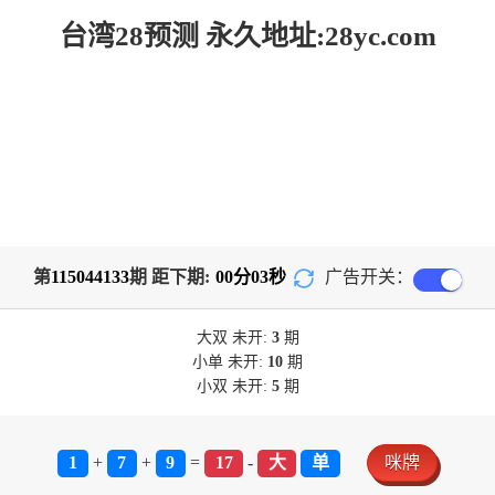
台湾28预测 永久地址:28yc.com
第
115044133
期 距下期:
00
分
03
秒
广告开关：
大双
未开:
3
期
小单
未开:
10
期
小双
未开:
5
期
1
+
7
+
9
=
17
-
大
单
咪牌