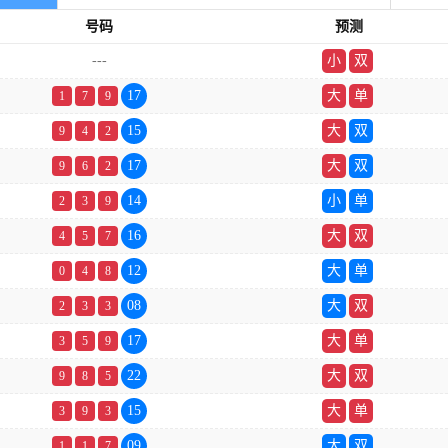
号码
预测
---
小
双
17
大
单
1
7
9
15
大
双
9
4
2
17
大
双
9
6
2
14
小
单
2
3
9
16
大
双
4
5
7
12
大
单
0
4
8
08
大
双
2
3
3
17
大
单
3
5
9
22
大
双
9
8
5
15
大
单
3
9
3
09
大
双
1
1
7