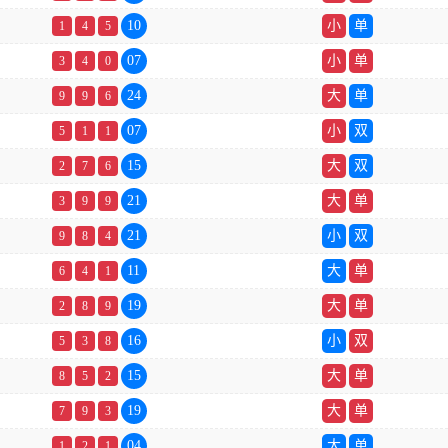
10
小
单
1
4
5
07
小
单
3
4
0
24
大
单
9
9
6
07
小
双
5
1
1
15
大
双
2
7
6
21
大
单
3
9
9
21
小
双
9
8
4
11
大
单
6
4
1
19
大
单
2
8
9
16
小
双
5
3
8
15
大
单
8
5
2
19
大
单
7
9
3
04
大
单
1
2
1