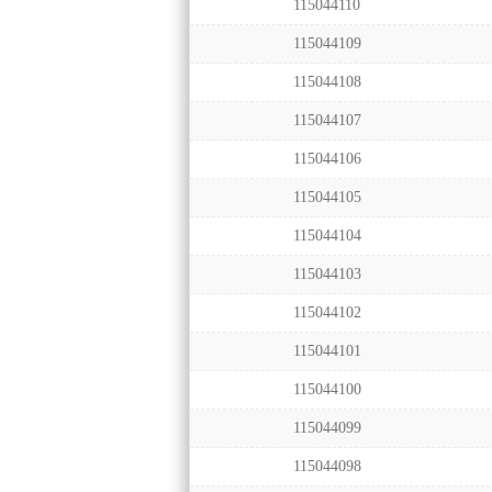
115044110
115044109
115044108
115044107
115044106
115044105
115044104
115044103
115044102
115044101
115044100
115044099
115044098