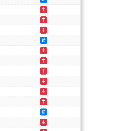
中
中
中
错
中
中
中
中
中
中
错
中