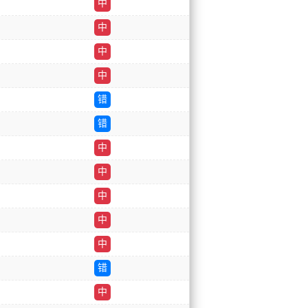
中
中
中
中
错
错
中
中
中
中
中
错
中