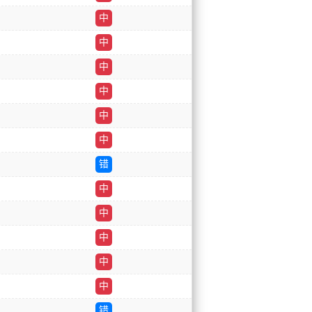
中
中
中
中
中
中
错
中
中
中
中
中
错