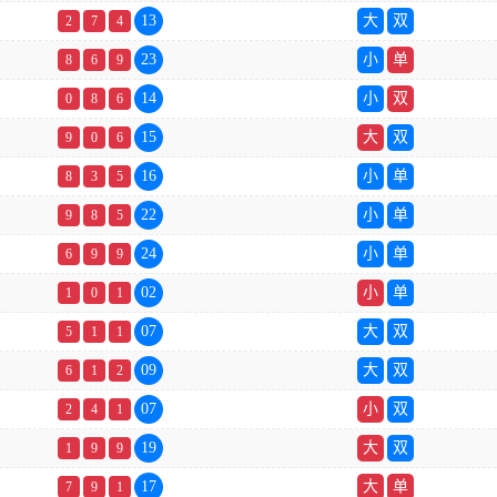
13
大
双
2
7
4
23
小
单
8
6
9
14
小
双
0
8
6
15
大
双
9
0
6
16
小
单
8
3
5
22
小
单
9
8
5
24
小
单
6
9
9
02
小
单
1
0
1
07
大
双
5
1
1
09
大
双
6
1
2
07
小
双
2
4
1
19
大
双
1
9
9
17
大
单
7
9
1