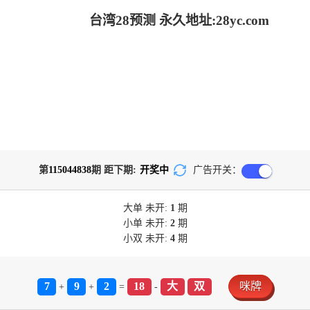
台湾28预测 永久地址:28yc.com
第
115044838
期 距下期:
开奖中
广告开关：
大单
未开:
1
期
小单
未开:
2
期
小双
未开:
4
期
7
9
2
18
大
双
咪牌
+
+
=
-