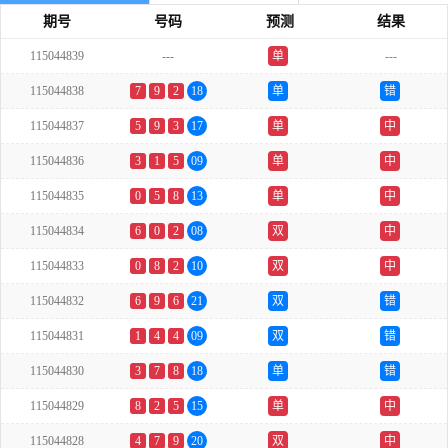
期号
号码
预测
结果
115044839
---
单
---
115044838
7
9
2
18
单
错
115044837
5
9
3
17
单
中
115044836
3
1
5
09
单
中
115044835
0
5
8
13
单
中
115044834
6
0
2
08
双
中
115044833
0
8
2
10
双
中
115044832
6
9
6
21
双
错
115044831
1
4
4
09
双
错
115044830
3
7
8
18
单
错
115044829
8
2
5
15
单
中
115044828
4
7
9
20
双
中