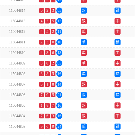
115044815
9
3
7
19
单
中
115044814
0
2
3
05
双
错
115044813
4
3
5
12
双
中
115044812
4
5
2
11
单
中
115044811
7
3
0
10
单
错
115044810
4
3
6
13
单
中
115044809
3
0
2
05
单
中
115044808
3
8
5
16
单
错
115044807
5
1
8
14
双
中
115044806
7
9
5
21
双
错
115044805
1
8
7
16
双
中
115044804
7
6
3
16
双
中
115044803
9
6
9
24
单
错