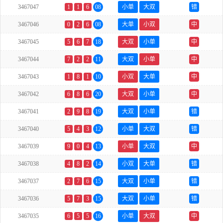
3467047
1
1
6
08
小单
大双
错
3467046
0
2
6
08
大单
小双
中
3467045
5
6
7
18
大双
小单
中
3467044
7
2
2
11
大双
小单
中
3467043
1
8
1
10
小双
大单
中
3467042
6
8
6
20
大双
小单
中
3467041
2
9
8
19
大双
小单
错
3467040
5
4
3
12
小单
大双
错
3467039
9
0
4
13
小单
大双
中
3467038
4
8
2
14
小双
大单
错
3467037
2
7
6
15
大双
小单
错
3467036
5
7
3
15
大双
小单
错
3467035
6
5
5
16
小单
大双
中