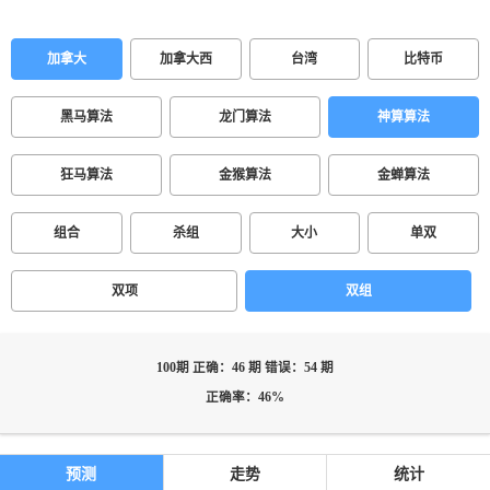
加拿大
加拿大西
台湾
比特币
黑马算法
龙门算法
神算算法
狂马算法
金猴算法
金蝉算法
组合
杀组
大小
单双
双项
双组
100期 正确：46 期 错误：54 期
正确率：46%
预测
走势
统计