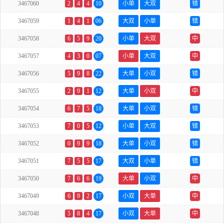
3467060
2
4
4
10
小单
大双
错
3467059
1
4
1
06
大双
小单
错
3467058
6
5
9
20
小单
大双
中
3467057
4
3
0
07
小单
大双
中
3467056
5
9
8
22
大单
小双
错
3467055
2
9
1
12
大单
小双
中
3467054
6
7
5
18
大单
小双
错
3467053
7
0
5
12
小单
大双
错
3467052
0
9
9
18
大单
小双
错
3467051
7
5
5
17
大双
小单
错
3467050
7
6
6
19
大单
小双
中
3467049
6
9
2
17
小双
大单
中
3467048
5
8
4
17
小双
大单
中