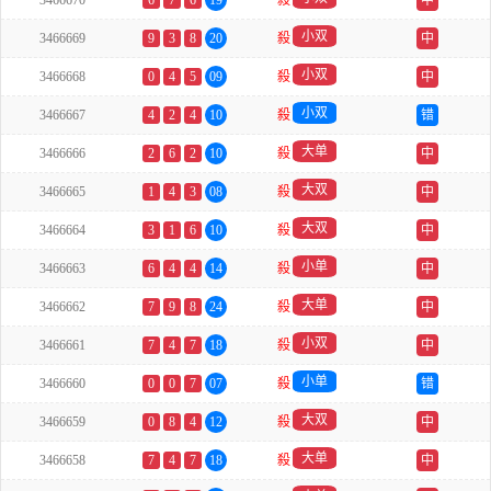
3466670
6
7
6
19
殺
中
小双
3466669
9
3
8
20
殺
中
小双
3466668
0
4
5
09
殺
中
小双
3466667
4
2
4
10
殺
错
大单
3466666
2
6
2
10
殺
中
大双
3466665
1
4
3
08
殺
中
大双
3466664
3
1
6
10
殺
中
小单
3466663
6
4
4
14
殺
中
大单
3466662
7
9
8
24
殺
中
小双
3466661
7
4
7
18
殺
中
小单
3466660
0
0
7
07
殺
错
大双
3466659
0
8
4
12
殺
中
大单
3466658
7
4
7
18
殺
中