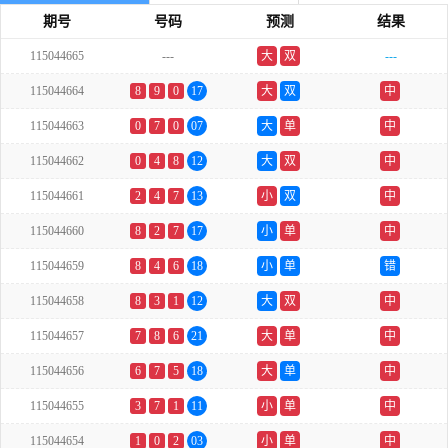
期号
号码
预测
结果
115044665
---
大
双
---
115044664
8
9
0
17
大
双
中
115044663
0
7
0
07
大
单
中
115044662
0
4
8
12
大
双
中
115044661
2
4
7
13
小
双
中
115044660
8
2
7
17
小
单
中
115044659
8
4
6
18
小
单
错
115044658
8
3
1
12
大
双
中
115044657
7
8
6
21
大
单
中
115044656
6
7
5
18
大
单
中
115044655
3
7
1
11
小
单
中
115044654
1
0
2
03
小
单
中