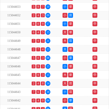
115044653
3
9
7
19
小
单
中
115044652
2
4
3
09
小
双
中
115044651
8
0
9
17
小
单
中
115044650
6
4
5
15
大
单
中
115044649
7
9
5
21
大
双
中
115044648
2
7
4
13
大
单
中
115044647
5
0
3
08
小
单
中
115044646
3
9
3
15
小
单
中
115044645
3
9
3
15
大
单
中
115044644
2
4
8
14
大
双
中
115044643
7
6
5
18
小
双
中
115044642
0
4
0
04
小
单
中