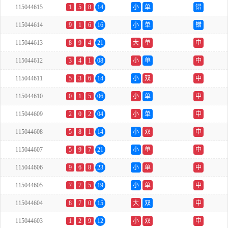
115044615
1
5
8
14
小
单
错
115044614
9
1
6
16
小
单
错
115044613
8
9
4
21
大
单
中
115044612
3
4
1
08
小
单
中
115044611
5
3
6
14
小
双
中
115044610
0
1
5
06
小
单
中
115044609
2
0
2
04
小
单
中
115044608
5
8
1
14
小
双
中
115044607
5
9
7
21
小
单
中
115044606
9
6
8
23
小
单
中
115044605
7
7
5
19
小
单
中
115044604
8
7
0
15
大
双
中
115044603
1
2
9
12
小
双
中