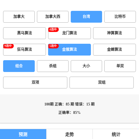
加拿大
加拿大西
台湾
比特币
黑马算法
龙门算法
神算算法
狂马算法
金猴算法
金蝉算法
组合
杀组
大小
单双
双项
双组
100期 正确：85 期 错误：15 期
正确率：85%
预测
走势
统计