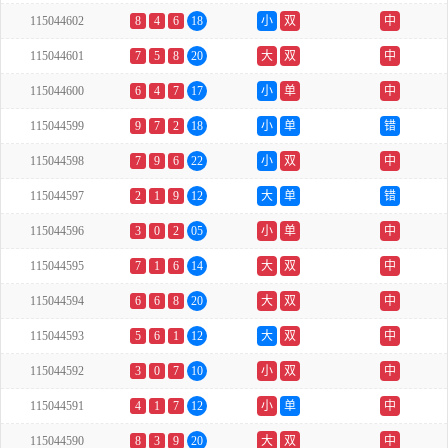
115044602
8
4
6
18
小
双
中
115044601
7
5
8
20
大
双
中
115044600
6
4
7
17
小
单
中
115044599
9
7
2
18
小
单
错
115044598
7
9
6
22
小
双
中
115044597
2
1
9
12
大
单
错
115044596
3
0
2
05
小
单
中
115044595
7
1
6
14
大
双
中
115044594
6
6
8
20
大
双
中
115044593
5
6
1
12
大
双
中
115044592
3
0
7
10
小
双
中
115044591
4
1
7
12
小
单
中
115044590
8
3
9
20
大
双
中