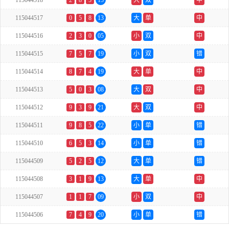
115044518
2
8
5
15
大
双
中
115044517
0
5
8
13
大
单
中
115044516
2
3
0
05
小
双
中
115044515
7
5
7
19
小
双
错
115044514
8
7
4
19
大
单
中
115044513
5
0
3
08
大
双
中
115044512
9
3
9
21
大
双
中
115044511
9
8
5
22
小
单
错
115044510
6
5
3
14
小
单
错
115044509
5
2
5
12
大
单
错
115044508
3
1
9
13
大
单
中
115044507
1
1
7
09
小
双
中
115044506
7
4
9
20
小
单
错