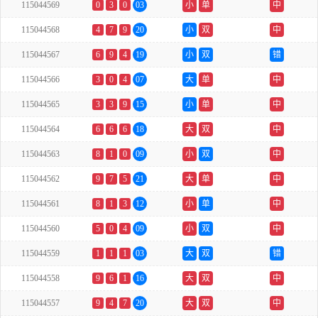
115044569
0
3
0
03
小
单
中
115044568
4
7
9
20
小
双
中
115044567
6
9
4
19
小
双
错
115044566
3
0
4
07
大
单
中
115044565
3
3
9
15
小
单
中
115044564
6
6
6
18
大
双
中
115044563
8
1
0
09
小
双
中
115044562
9
7
5
21
大
单
中
115044561
8
1
3
12
小
单
中
115044560
5
0
4
09
小
双
中
115044559
1
1
1
03
大
双
错
115044558
9
6
1
16
大
双
中
115044557
9
4
7
20
大
双
中