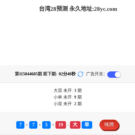
台湾28预测 永久地址:28yc.com
第
115044605
期 距下期:
02
分
40
秒
广告开关：
大双
未开:
3
期
小单
未开:
9
期
小双
未开:
2
期
7
7
5
19
大
单
咪牌
+
+
=
-