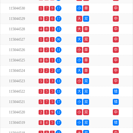
115044530
1
7
9
17
小
单
中
115044529
9
2
6
17
大
双
中
115044528
4
8
3
15
大
单
中
115044527
1
4
1
06
大
双
中
115044526
0
2
9
11
小
单
中
115044525
8
6
1
15
小
单
中
115044524
3
2
2
07
大
单
中
115044523
5
5
3
13
小
双
中
115044522
3
5
5
13
大
双
错
115044521
5
7
5
17
小
双
错
115044520
2
1
9
12
小
双
中
115044519
8
4
5
17
小
双
错