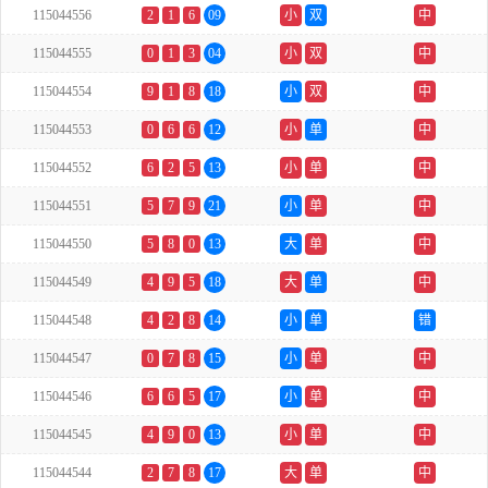
115044556
2
1
6
09
小
双
中
115044555
0
1
3
04
小
双
中
115044554
9
1
8
18
小
双
中
115044553
0
6
6
12
小
单
中
115044552
6
2
5
13
小
单
中
115044551
5
7
9
21
小
单
中
115044550
5
8
0
13
大
单
中
115044549
4
9
5
18
大
单
中
115044548
4
2
8
14
小
单
错
115044547
0
7
8
15
小
单
中
115044546
6
6
5
17
小
单
中
115044545
4
9
0
13
小
单
中
115044544
2
7
8
17
大
单
中